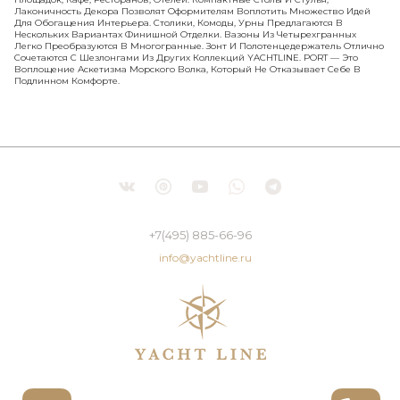
Лаконичность Декора Позволят Оформителям Воплотить Множество Идей
Для Обогащения Интерьера. Столики, Комоды, Урны Предлагаются В
Нескольких Вариантах Финишной Отделки. Вазоны Из Четырехгранных
Легко Преобразуются В Многогранные. Зонт И Полотенцедержатель Отлично
Сочетаются С Шезлонгами Из Других Коллекций YACHTLINE. PORT — Это
Воплощение Аскетизма Морского Волка, Который Не Отказывает Себе В
Подлинном Комфорте.
+7(495) 885-66-96
info@yachtline.ru