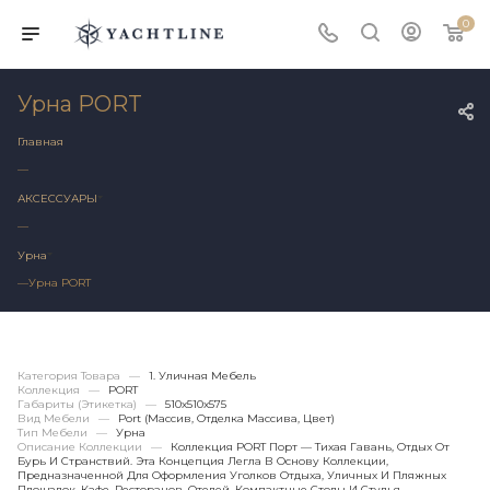
0
Урна PORT
Главная
—
АКСЕССУАРЫ
—
Урна
—
Урна PORT
Категория Товара
—
1. Уличная Мебель
Коллекция
—
PORT
Габариты (этикетка)
—
510х510x575
Вид Мебели
—
Port (массив, Отделка Массива, Цвет)
Тип Мебели
—
Урна
Описание Коллекции
—
Коллекция PORT Порт — Тихая Гавань, Отдых От
Бурь И Странствий. Эта Концепция Легла В Основу Коллекции,
Предназначенной Для Оформления Уголков Отдыха, Уличных И Пляжных
Площадок, Кафе, Ресторанов, Отелей. Компактные Столы И Стулья,