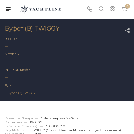
0
Буфет (В) TWIGGY
Главная
—
МЕБЕЛЬ
—
INTERIOR Мебель
—
Буфет
—
Буфет (В) TWIGGY
Категория Товара
—
3. Интерьерная Мебель
Коллекция
—
TWIGGY
Габариты (этикетка)
—
1910х480x890
Вид Мебели
—
TWIGGY (массив,отделка Массива,корпус, Столешница)
Тип Мебели
—
Буфет