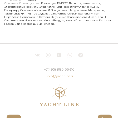
Описание Коллекции
—
Коллекция TWIGGY Легкость, Невесомость,
Элегантность: Предметы Этой Коллекции Позволяют Окружающему
Интерьеру Оставаться Чистым И Воздушным. Натуральные Материалы,
Тактильные Финишные Отделки, Отсутствие Острых Граней, Ручная
Обработка Непременно Оставят Ощущение Классического Интерьера В
Современном Исполнении. Много Воздуха, Много Пространства — Истинная
Роскошь Для Настоящих Ценителей.
+7(495) 885-66-96
info@yachtline.ru