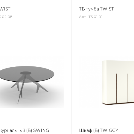
WIST
ТВ тумба TWIST
S.02.08.
Арт.: TS.01.01.
журнальный (В) SWING
Шкаф (В) TWIGGY