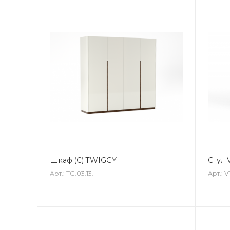
Шкаф (С) TWIGGY
Стул 
Арт.: TG.03.13.
Арт.: V