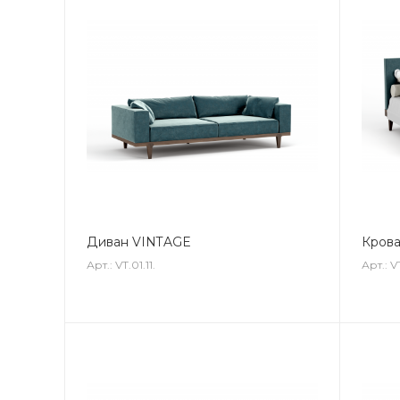
Диван VINTAGE
Крова
Арт.: VT.01.11.
Арт.: V