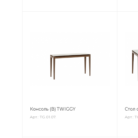
Консоль (В) TWIGGY
Стол 
Арт.: TG.01.07.
Арт.: T