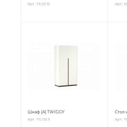
Арт.: TS.03.15.
Арт.: S
Шкаф (А) TWIGGY
Стол
Арт.: TG.03.11.
Арт.: T