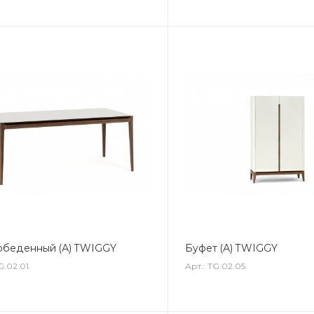
обеденный (А) TWIGGY
Буфет (А) TWIGGY
G.02.01.
Арт.: TG.02.05.