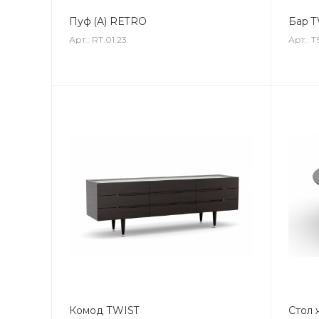
Пуф (A) RETRO
Бар T
Арт.: RT.01.23.
Арт.: T
Комод TWIST
Стол 