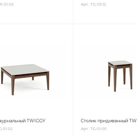
W.01.03.
Арт.: TG.03.12.
 журнальный TWIGGY
Столик придиванный T
G.01.02.
Арт.: TG.01.05.