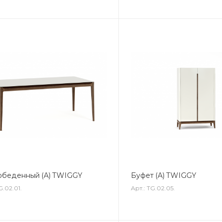
обеденный (А) TWIGGY
Буфет (А) TWIGGY
G.02.01.
Арт.: TG.02.05.