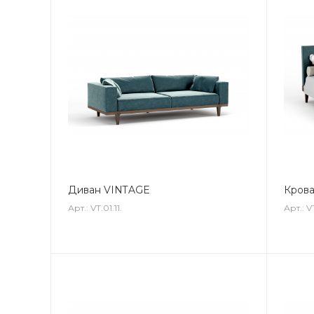
Диван VINTAGE
Крова
Арт.: VT.01.11.
Арт.: V