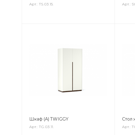
Арт.: TS.03.15.
Арт.: S
Шкаф (А) TWIGGY
Стол
Арт.: TG.03.11.
Арт.: T