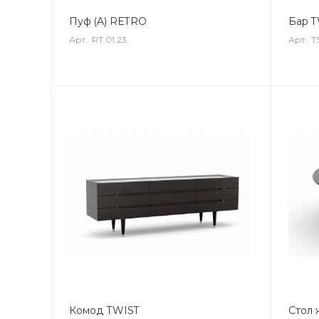
Пуф (A) RETRO
Бар T
Арт.: RT.01.23.
Арт.: T
Комод TWIST
Стол 