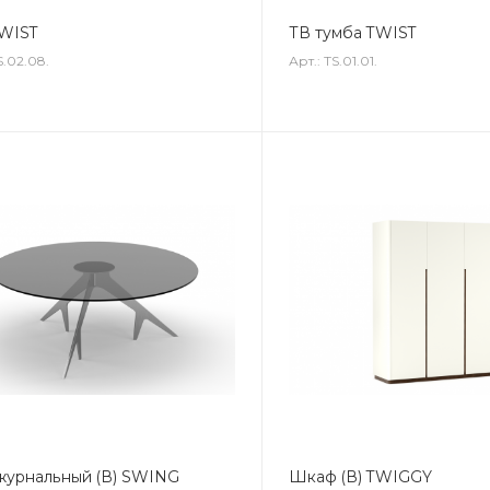
WIST
ТВ тумба TWIST
S.02.08.
Арт.: TS.01.01.
журнальный (В) SWING
Шкаф (В) TWIGGY