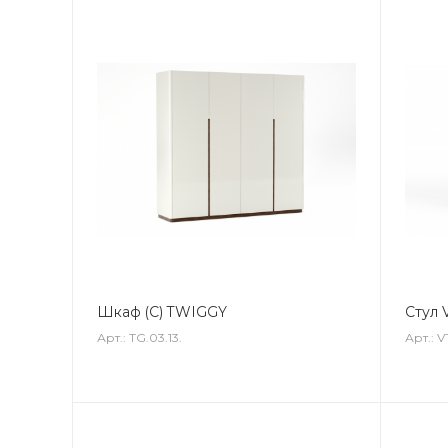
Шкаф (С) TWIGGY
Стул 
Арт.: TG.03.13.
Арт.: V