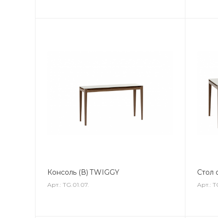
Консоль (В) TWIGGY
Стол 
Арт.: TG.01.07.
Арт.: T