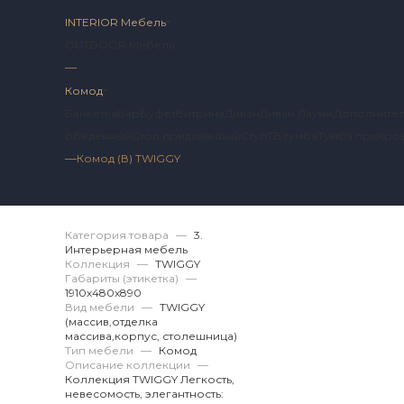
INTERIOR Мебель
OUTDOOR Мебель
—
Комод
Банкетка
Бар
Буфет
Витрина
Диван
Диван Лаунж
Дополнител
обеденный
Стол придиванный
Стул
ТВ тумба
Тумба прикро
—
Комод (В) TWIGGY
Артикул 2 TG.03.16.
Категория товара
—
3.
Интерьерная мебель
Коллекция
—
TWIGGY
Габариты (этикетка)
—
1910х480x890
Вид мебели
—
TWIGGY
(массив,отделка
массива,корпус, столешница)
Тип мебели
—
Комод
Описание коллекции
—
Коллекция TWIGGY Легкость,
невесомость, элегантность: