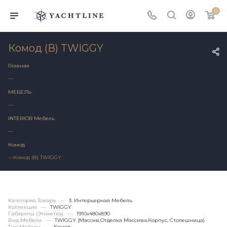
0
Комод (В) TWIGGY
Главная
—
МЕБЕЛЬ
—
INTERIOR Мебель
—
Комод
—
Комод (В) TWIGGY
Категория Товара
—
3. Интерьерная Мебель
Коллекция
—
TWIGGY
Габариты (этикетка)
—
1910х480x890
Вид Мебели
—
TWIGGY (массив,отделка Массива,корпус, Столешница)
Тип Мебели
—
Комод