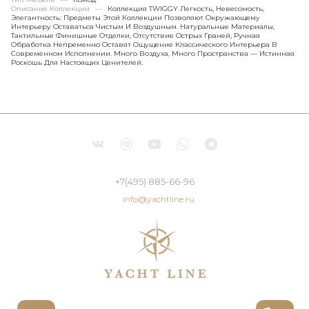
Описание Коллекции
—
Коллекция TWIGGY Легкость, Невесомость,
Элегантность: Предметы Этой Коллекции Позволяют Окружающему
Интерьеру Оставаться Чистым И Воздушным. Натуральные Материалы,
Тактильные Финишные Отделки, Отсутствие Острых Граней, Ручная
Обработка Непременно Оставят Ощущение Классического Интерьера В
Современном Исполнении. Много Воздуха, Много Пространства — Истинная
Роскошь Для Настоящих Ценителей.
+7(495) 885-66-96
info@yachtline.ru