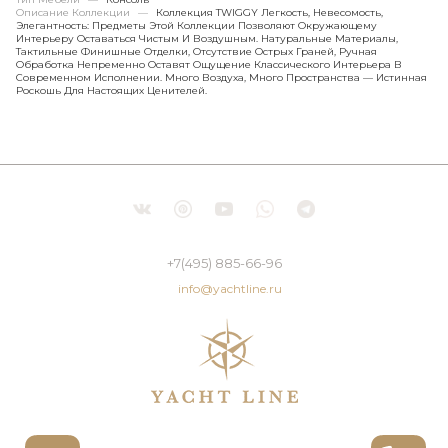
Описание Коллекции
—
Коллекция TWIGGY Легкость, Невесомость,
Элегантность: Предметы Этой Коллекции Позволяют Окружающему
Интерьеру Оставаться Чистым И Воздушным. Натуральные Материалы,
Тактильные Финишные Отделки, Отсутствие Острых Граней, Ручная
Обработка Непременно Оставят Ощущение Классического Интерьера В
Современном Исполнении. Много Воздуха, Много Пространства — Истинная
Роскошь Для Настоящих Ценителей.
+7(495) 885-66-96
info@yachtline.ru