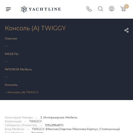
0
Консоль (А) TWIGGY
Главная
—
МЕБЕЛЬ
—
INTERIOR Мебель
—
Консоль
—
Консоль (А) TWIGGY
Категория Товара
—
3. Интерьерная Мебель
Коллекция
—
TWIGGY
Габариты (этикетка)
—
1315х395x870
Вид Мебели
—
TWIGGY (массив,отделка Массива,корпус, Столешница)
Тип Мебели
—
Консоль