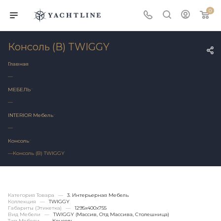
0
Консоль (В) TWIGGY
Главная
—
МЕБЕЛЬ
—
INTERIOR Мебель
—
Консоль
—
Консоль (В) TWIGGY
Категория Товара
—
3. Интерьерная Мебель
Коллекция
—
TWIGGY
Габариты (этикетка)
—
1295х400x755
Вид Мебели
—
TWIGGY (массив, Отд Массива, Столешница)
Тип Мебели
—
Консоль