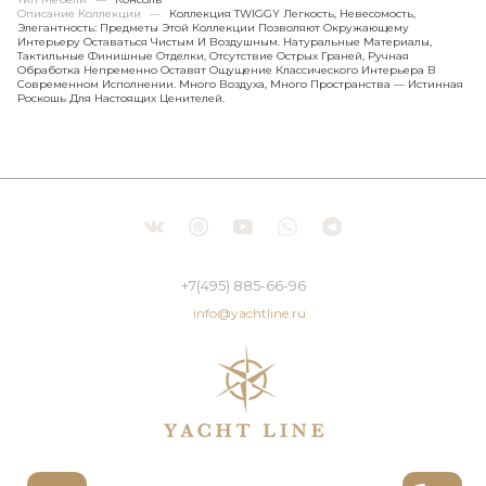
Описание Коллекции
—
Коллекция TWIGGY Легкость, Невесомость,
Элегантность: Предметы Этой Коллекции Позволяют Окружающему
Интерьеру Оставаться Чистым И Воздушным. Натуральные Материалы,
Тактильные Финишные Отделки, Отсутствие Острых Граней, Ручная
Обработка Непременно Оставят Ощущение Классического Интерьера В
Современном Исполнении. Много Воздуха, Много Пространства — Истинная
Роскошь Для Настоящих Ценителей.
+7(495) 885-66-96
info@yachtline.ru