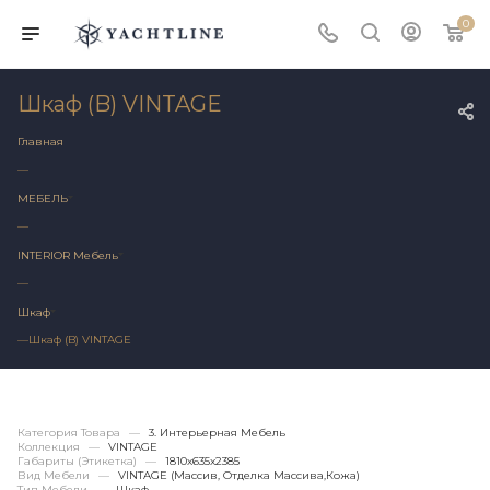
0
Шкаф (B) VINTAGE
Главная
—
МЕБЕЛЬ
—
INTERIOR Мебель
—
Шкаф
—
Шкаф (B) VINTAGE
Категория Товара
—
3. Интерьерная Мебель
Коллекция
—
VINTAGE
Габариты (этикетка)
—
1810х635x2385
Вид Мебели
—
VINTAGE (массив, Отделка Массива,кожа)
Тип Мебели
—
Шкаф