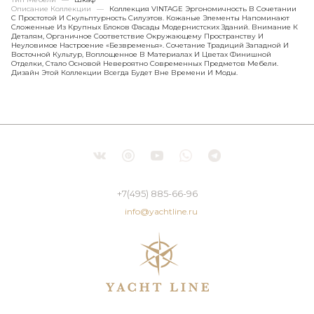
Описание Коллекции
—
Коллекция VINTAGE Эргономичность В Сочетании
С Простотой И Скульптурность Силуэтов. Кожаные Элементы Напоминают
Сложенные Из Крупных Блоков Фасады Модернистских Зданий. Внимание К
Деталям, Органичное Соответствие Окружающему Пространству И
Неуловимое Настроение «безвременья». Сочетание Традиций Западной И
Восточной Культур, Воплощенное В Материалах И Цветах Финишной
Отделки, Стало Основой Невероятно Современных Предметов Мебели.
Дизайн Этой Коллекции Всегда Будет Вне Времени И Моды.
+7(495) 885-66-96
info@yachtline.ru