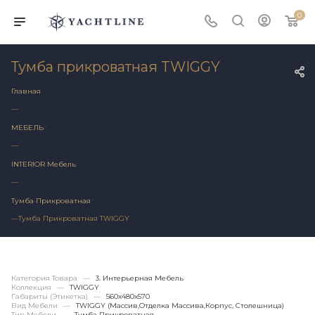
0
Тумба прикроватная TWIGGY
Главная
—
МЕБЕЛЬ
—
INTERIOR Мебель
—
Тумба Прикроватная
—
Тумба Прикроватная TWIGGY
Категория Товара
—
3. Интерьерная Мебель
Коллекция
—
TWIGGY
Габариты (этикетка)
—
560х480x570
Вид Мебели
—
TWIGGY (массив,отделка Массива,корпус, Столешница)
Тип Мебели
—
Тумба Прикроватная