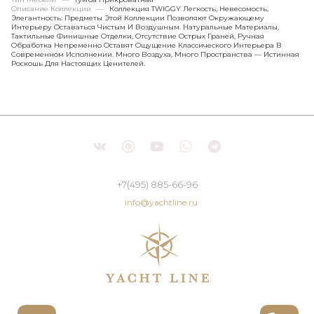
Описание Коллекции
—
Коллекция TWIGGY Легкость, Невесомость,
Элегантность: Предметы Этой Коллекции Позволяют Окружающему
Интерьеру Оставаться Чистым И Воздушным. Натуральные Материалы,
Тактильные Финишные Отделки, Отсутствие Острых Граней, Ручная
Обработка Непременно Оставят Ощущение Классического Интерьера В
Современном Исполнении. Много Воздуха, Много Пространства — Истинная
Роскошь Для Настоящих Ценителей.
+7(495) 885-66-96
info@yachtline.ru