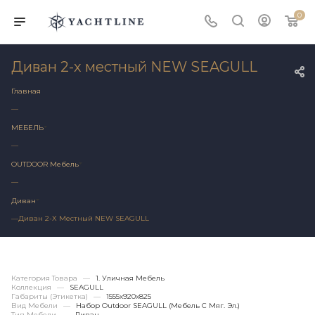
0
Диван 2-х местный NEW SEAGULL
Главная
—
МЕБЕЛЬ
—
OUTDOOR Мебель
—
Диван
—
Диван 2-Х Местный NEW SEAGULL
Категория Товара
—
1. Уличная Мебель
Коллекция
—
SEAGULL
Габариты (этикетка)
—
1555х920x825
Вид Мебели
—
Набор Outdoor SEAGULL (мебель С Мяг. Эл.)
Тип Мебели
—
Диван