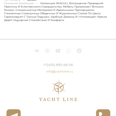
Описание Коллекции
—
Коллекция SEAGULL Воплощение Природной
Простоты И Естественного Совершенства. Мебель Привлекает Тёплыми
Тонами, Уникальностью Материала И Идеальными Пропорциями.
Стеклянные Столешницы Обеденных И Журнальных Столов По Цвету
Гармонируют С Тканью Подушек, Удобные Диваны И «утопающие» Кресла
Дарят Ощущения Спокойствия И Комфорта.
+7(495) 885-66-96
info@yachtline.ru