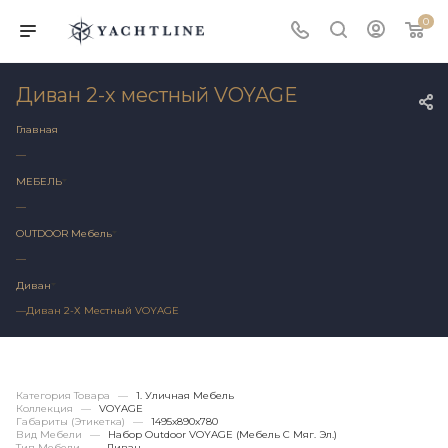
0
Диван 2-х местный VOYAGE
Главная
—
МЕБЕЛЬ
—
OUTDOOR Мебель
—
Диван
—
Диван 2-Х Местный VOYAGE
Категория Товара
—
1. Уличная Мебель
Коллекция
—
VOYAGE
Габариты (этикетка)
—
1495х890x780
Вид Мебели
—
Набор Outdoor VOYAGE (мебель С Мяг. Эл.)
Тип Мебели
—
Диван