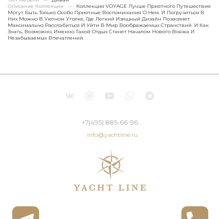
Описание Коллекции
—
Коллекция VOYAGE Лучше Приятного Путешествия
Могут Быть Только Особо Приятные Воспоминания О Нем. И Погрузиться В
Них Можно В Уютном Уголке, Где Легкий Изящный Дизайн Позволяет
Максимально Расслабиться И Уйти В Мир Воображаемых Странствий. И Как
Знать, Возможно, Именно Такой Отдых Станет Началом Нового Вояжа И
Незабываемых Впечатлений.
+7(495) 885-66-96
info@yachtline.ru