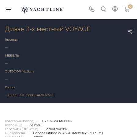
0
Диван 3-х местный VOYAGE
Главная
—
МЕБЕЛЬ
—
OUTDOOR Мебель
—
Диван
—
Диван 3-Х Местный VOYAGE
Категория Товара
—
1. Уличная Мебель
Коллекция
—
VOYAGE
Габариты (этикетка)
—
2190х890x780
Вид Мебели
—
Набор Outdoor VOYAGE (мебель С Мяг. Эл.)
Тип Мебели
—
Диван