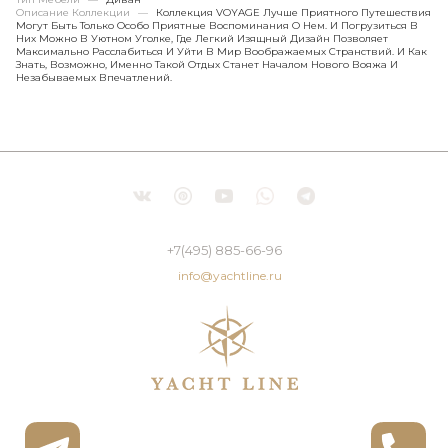
Описание Коллекции
—
Коллекция VOYAGE Лучше Приятного Путешествия
Могут Быть Только Особо Приятные Воспоминания О Нем. И Погрузиться В
Них Можно В Уютном Уголке, Где Легкий Изящный Дизайн Позволяет
Максимально Расслабиться И Уйти В Мир Воображаемых Странствий. И Как
Знать, Возможно, Именно Такой Отдых Станет Началом Нового Вояжа И
Незабываемых Впечатлений.
+7(495) 885-66-96
info@yachtline.ru