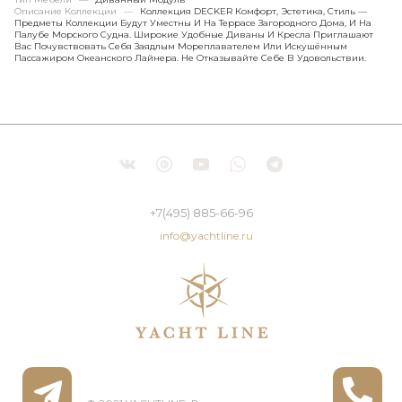
Описание Коллекции
—
Коллекция DECKER Комфорт, Эстетика, Стиль —
Предметы Коллекции Будут Уместны И На Террасе Загородного Дома, И На
Палубе Морского Судна. Широкие Удобные Диваны И Кресла Приглашают
Вас Почувствовать Себя Заядлым Мореплавателем Или Искушённым
Пассажиром Океанского Лайнера. Не Отказывайте Себе В Удовольствии.
+7(495) 885-66-96
info@yachtline.ru