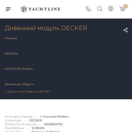
0
Диванный модуль DECKER
Главная
—
МЕБЕЛЬ
—
OUTDOOR Мебель
—
Диванные Модуль
—
Диванный Модуль DECKER
Категория Товара
—
1. Уличная Мебель
Коллекция
—
DECKER
Габариты (этикетка)
—
825х850x740
Вид Мебели
—
SCREEN
Тип Мебели
—
Диванный Модуль