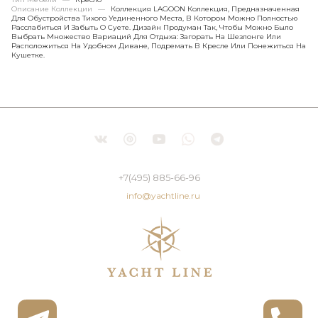
Описание Коллекции
—
Коллекция LAGOON Коллекция, Предназначенная
Для Обустройства Тихого Уединенного Места, В Котором Можно Полностью
Расслабиться И Забыть О Суете. Дизайн Продуман Так, Чтобы Можно Было
Выбрать Множество Вариаций Для Отдыха: Загорать На Шезлонге Или
Расположиться На Удобном Диване, Подремать В Кресле Или Понежиться На
Кушетке.
+7(495) 885-66-96
info@yachtline.ru