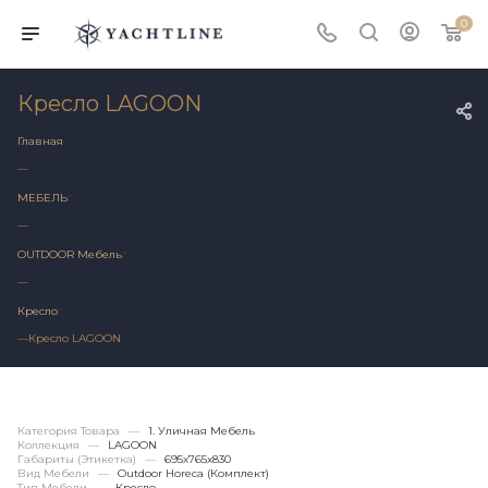
0
Кресло LAGOON
Главная
—
МЕБЕЛЬ
—
OUTDOOR Мебель
—
Кресло
—
Кресло LAGOON
Категория Товара
—
1. Уличная Мебель
Коллекция
—
LAGOON
Габариты (этикетка)
—
695х765x830
Вид Мебели
—
Outdoor Horeca (Комплект)
Тип Мебели
—
Кресло