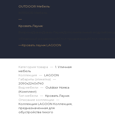
OUTDOOR Мебель
INTERIOR Мебель
—
Кровать Лаунж
Витрина
Диван
Диван Лаунж
Дополнительный модуль
Комо
обеденный раздвижной
Стол придиванный
Стол сервиро
—
Кровать лаунж LAGOON
Артикул 2 LG.12.59.
Категория товара
—
1. Уличная
мебель
Коллекция
—
LAGOON
Габариты (этикетка)
—
2090х2240x740
Вид мебели
—
Outdoor Horeca
(Комплект)
Тип мебели
—
Кровать Лаунж
Описание коллекции
—
Коллекция LAGOON Коллекция,
предназначенная для
обустройства тихого