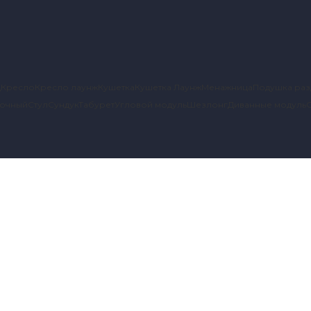
д
Кресло
Кресло лаунж
Кушетка
Кушетка Лаунж
Менажница
Подушка раз
вочный
Стул
Сундук
Табурет
Угловой модуль
Шезлонг
Диванные модуль