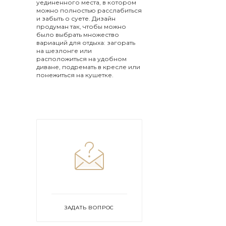
уединенного места, в котором
можно полностью расслабиться
и забыть о суете. Дизайн
продуман так, чтобы можно
было выбрать множество
вариаций для отдыха: загорать
на шезлонге или
расположиться на удобном
диване, подремать в кресле или
понежиться на кушетке.
ЗАДАТЬ ВОПРОС