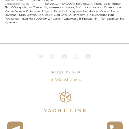
Описание Коллекции
—
Коллекция LAGOON Коллекция, Предназначенная
Для Обустройства Тихого Уединенного Места, В Котором Можно Полностью
Расслабиться И Забыть О Суете. Дизайн Продуман Так, Чтобы Можно Было
Выбрать Множество Вариаций Для Отдыха: Загорать На Шезлонге Или
Расположиться На Удобном Диване, Подремать В Кресле Или Понежиться На
Кушетке.
+7(495) 885-66-96
info@yachtline.ru