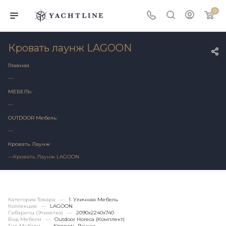
0
Кровать лаунж LAGOON
Главная
—
МЕБЕЛЬ
—
OUTDOOR Мебель
—
Кровать Лаунж
—
Кровать Лаунж LAGOON
Категория Товара
—
1. Уличная Мебель
Коллекция
—
LAGOON
Габариты (этикетка)
—
2090х2240x740
Вид Мебели
—
Outdoor Horeca (Комплект)
Тип Мебели
—
Кровать Лаунж