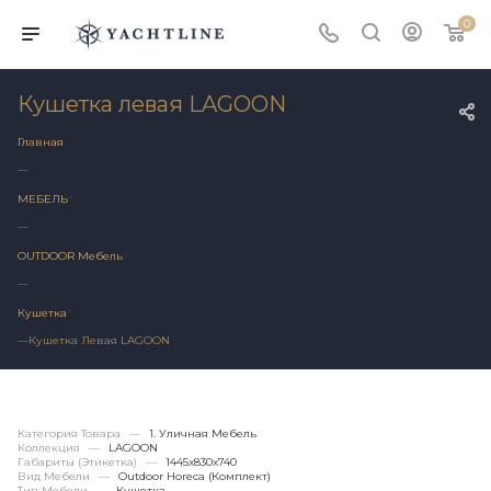
0
Кушетка левая LAGOON
Главная
—
МЕБЕЛЬ
—
OUTDOOR Мебель
—
Кушетка
—
Кушетка Левая LAGOON
Категория Товара
—
1. Уличная Мебель
Коллекция
—
LAGOON
Габариты (этикетка)
—
1445х830x740
Вид Мебели
—
Outdoor Horeca (Комплект)
Тип Мебели
—
Кушетка