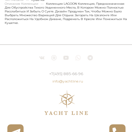
Описание Коллекции
—
Коллекция LAGOON Коллекция, Предназначенная
Для Обустройства Тихого Уединенного Места, В Котором Можно Полностью
Расслабиться И Забыть О Суете. Дизайн Продуман Так, Чтобы Можно Было
Выбрать Множество Вариаций Для Отдыха: Загорать На Шезлонге Или
Расположиться На Удобном Диване, Подремать В Кресле Или Понежиться На
Кушетке.
+7(495) 885-66-96
info@yachtline.ru