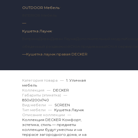
OUTDOOR Мебель
INTERIOR Мебель
—
Кушетка Лаунж
Витрина
Диван
Диван Лаунж
Дополнительный модуль
Комо
обеденный раздвижной
Стол придиванный
Стол сервиро
—
Кушетка лаунж правая DECKER
Артикул 2 DK.12.50.
Категория товара
—
1. Уличная
мебель
Коллекция
—
DECKER
Габариты (этикетка)
—
850х1200x740
Вид мебели
—
SCREEN
Тип мебели
—
Кушетка Лаунж
Описание коллекции
—
Коллекция DECKER Комфорт,
эстетика, стиль — предметы
коллекции будут уместны и на
террасе загородного дома, и на