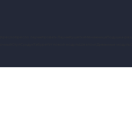
д
Кресло
Кресло лаунж
Кровать Лаунж
Кушетка
Менажница
Подушка раз
вочный
Стул
Сундук
Табурет
Угловой модуль
Шезлонг
Диванные модуль