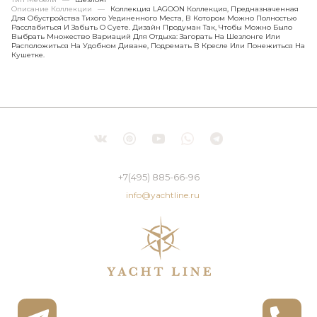
Описание Коллекции
—
Коллекция LAGOON Коллекция, Предназначенная
Для Обустройства Тихого Уединенного Места, В Котором Можно Полностью
Расслабиться И Забыть О Суете. Дизайн Продуман Так, Чтобы Можно Было
Выбрать Множество Вариаций Для Отдыха: Загорать На Шезлонге Или
Расположиться На Удобном Диване, Подремать В Кресле Или Понежиться На
Кушетке.
+7(495) 885-66-96
info@yachtline.ru