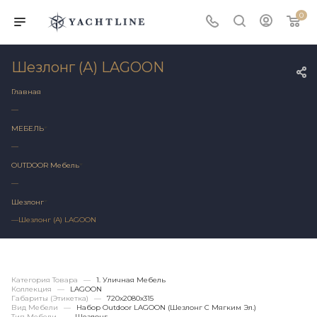
0
Шезлонг (А) LAGOON
Главная
—
МЕБЕЛЬ
—
OUTDOOR Мебель
—
Шезлонг
—
Шезлонг (А) LAGOON
Категория Товара
—
1. Уличная Мебель
Коллекция
—
LAGOON
Габариты (этикетка)
—
720х2080x315
Вид Мебели
—
Набор Outdoor LAGOON (шезлонг С Мягким Эл.)
Тип Мебели
—
Шезлонг