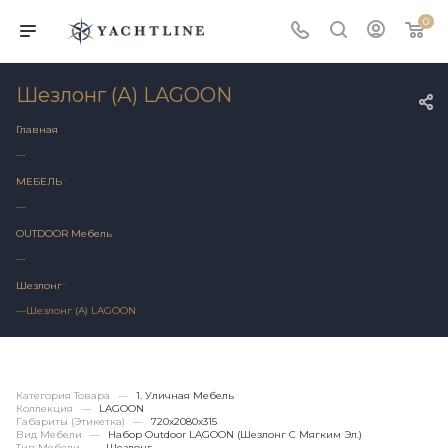
0
Шезлонг (А) LAGOON
Главная
—
МЕБЕЛЬ
—
OUTDOOR Мебель
—
Шезлонг
—
Шезлонг (А) LAGOON
Категория Товара
—
1. Уличная Мебель
Коллекция
—
LAGOON
Габариты (этикетка)
—
720х2080x315
Вид Мебели
—
Набор Outdoor LAGOON (шезлонг С Мягким Эл.)
Тип Мебели
—
Шезлонг