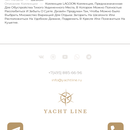
Описание Коллекции
—
Коллекция LAGOON Коллекция, Предназначенная
Для Обустройства Тихого Уединенного Места, В Котором Можно Полностью
Расслабиться И Забыть О Суете. Дизайн Продуман Так, Чтобы Можно Было
Выбрать Множество Вариаций Для Отдыха: Загорать На Шезлонге Или
Расположиться На Удобном Диване, Подремать В Кресле Или Понежиться На
Кушетке.
+7(495) 885-66-96
info@yachtline.ru