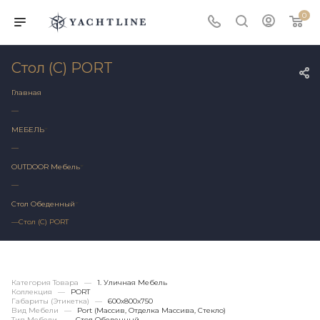
0
Стол (C) PORT
Главная
—
МЕБЕЛЬ
—
OUTDOOR Мебель
—
Стол Обеденный
—
Стол (C) PORT
Категория Товара
—
1. Уличная Мебель
Коллекция
—
PORT
Габариты (этикетка)
—
600х800x750
Вид Мебели
—
Port (массив, Отделка Массива, Стекло)
Тип Мебели
—
Стол Обеденный