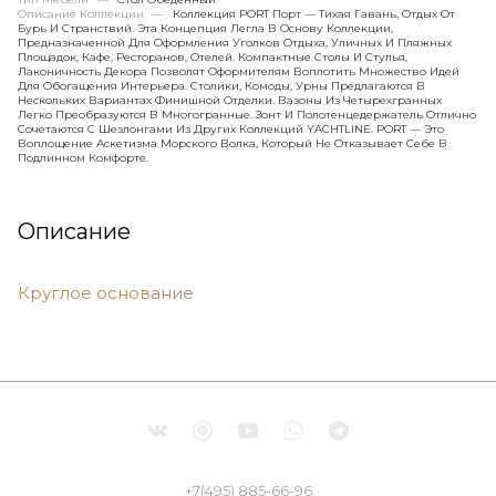
Описание Коллекции
—
Коллекция PORT Порт — Тихая Гавань, Отдых От
Бурь И Странствий. Эта Концепция Легла В Основу Коллекции,
Предназначенной Для Оформления Уголков Отдыха, Уличных И Пляжных
Площадок, Кафе, Ресторанов, Отелей. Компактные Столы И Стулья,
Лаконичность Декора Позволят Оформителям Воплотить Множество Идей
Для Обогащения Интерьера. Столики, Комоды, Урны Предлагаются В
Нескольких Вариантах Финишной Отделки. Вазоны Из Четырехгранных
Легко Преобразуются В Многогранные. Зонт И Полотенцедержатель Отлично
Сочетаются С Шезлонгами Из Других Коллекций YACHTLINE. PORT — Это
Воплощение Аскетизма Морского Волка, Который Не Отказывает Себе В
Подлинном Комфорте.
Описание
Круглое основание
+7(495) 885-66-96