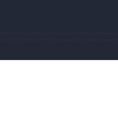
д
Кресло
Кресло лаунж
Кровать Лаунж
Кушетка
Кушетка Лаунж
Менажни
вочный
Стул
Сундук
Табурет
Угловой модуль
Шезлонг
Диванные модуль