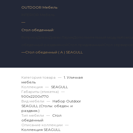
OUTDOOR Мебель
INTERIOR Мебель
—
Стол обеденный
Витрина
Диван
Диван Лаунж
Дополнительный модуль
Комо
обеденный раздвижной
Стол придиванный
Стол сервиро
—
Стол обеденный ( А ) SEAGULL
Артикул 2 SG.12.10.
Категория товара
—
1. Уличная
мебель
Коллекция
—
SEAGULL
Габариты (этикетка)
—
900х2200x770
Вид мебели
—
Набор Outdoor
SEAGULL (Столы: обеден. и
раздвиж.)
Тип мебели
—
Стол
обеденный
Описание коллекции
—
Коллекция SEAGULL