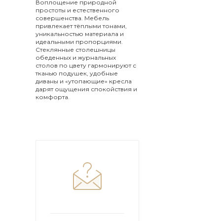
Воплощение природной
простоты и естественного
совершенства. Мебель
привлекает тёплыми тонами,
уникальностью материала и
идеальными пропорциями.
Стеклянные столешницы
обеденных и журнальных
столов по цвету гармонируют с
тканью подушек, удобные
диваны и «утопающие» кресла
дарят ощущения спокойствия и
комфорта.