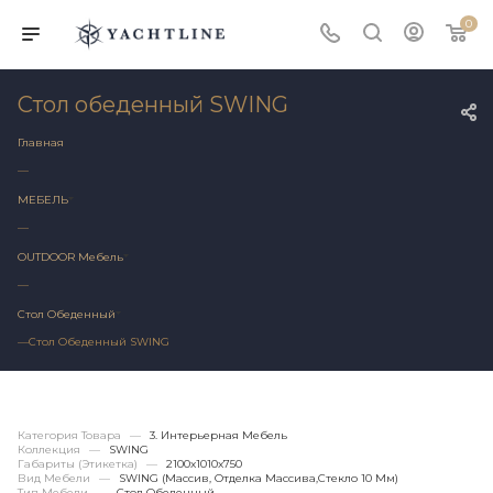
0
Стол обеденный SWING
Главная
—
МЕБЕЛЬ
—
OUTDOOR Мебель
—
Стол Обеденный
—
Стол Обеденный SWING
Категория Товара
—
3. Интерьерная Мебель
Коллекция
—
SWING
Габариты (этикетка)
—
2100x1010x750
Вид Мебели
—
SWING (массив, Отделка Массива,стекло 10 Мм)
Тип Мебели
—
Стол Обеденный