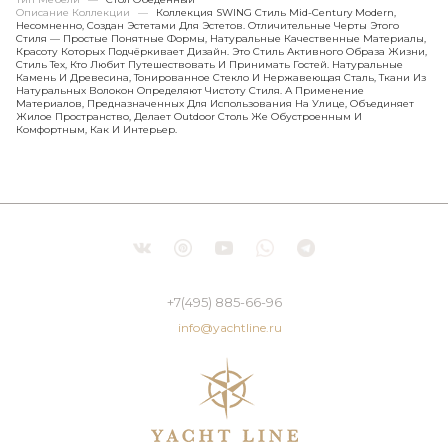
Описание Коллекции
—
Коллекция SWING Стиль Mid-Century Modern,
Несомненно, Создан Эстетами Для Эстетов. Отличительные Черты Этого
Стиля — Простые Понятные Формы, Натуральные Качественные Материалы,
Красоту Которых Подчёркивает Дизайн. Это Стиль Активного Образа Жизни,
Стиль Тех, Кто Любит Путешествовать И Принимать Гостей. Натуральные
Камень И Древесина, Тонированное Стекло И Нержавеющая Сталь, Ткани Из
Натуральных Волокон Определяют Чистоту Стиля. А Применение
Материалов, Предназначенных Для Использования На Улице, Объединяет
Жилое Пространство, Делает Outdoor Столь Же Обустроенным И
Комфортным, Как И Интерьер.
+7(495) 885-66-96
info@yachtline.ru