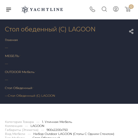
0
Стол обеденный (С) LAGOON
Главная
—
МЕБЕЛЬ
—
OUTDOOR Мебель
—
Стол Обеденный
—
Стол Обеденный (С) LAGOON
Категория Товара
—
1. Уличная Мебель
Коллекция
—
LAGOON
Габариты (этикетка)
—
900х2200x750
Вид Мебели
—
Набор Outdoor LAGOON (столы С Одним Стеклом)
Тип Мебели
—
Стол Обеденный