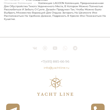
Описание Коллекции
—
Коллекция LAGOON Коллекция, Предназначенная
Для Обустройства Тихого Уединенного Места, В Котором Можно Полностью
Расслабиться И Забыть О Суете. Дизайн Продуман Так, Чтобы Можно Было
Выбрать Множество Вариаций Для Отдыха: Загорать На Шезлонге Или
Расположиться На Удобном Диване, Подремать В Кресле Или Понежиться На
Кушетке.
+7(495) 885-66-96
info@yachtline.ru