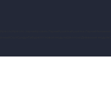
д
Кресло
Кресло лаунж
Кровать Лаунж
Кушетка
Кушетка Лаунж
Менажни
вочный
Стул
Сундук
Табурет
Угловой модуль
Шезлонг
Диванные модуль