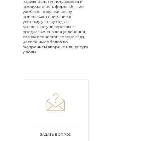
надежность, теплоту дерева и
продуманность форм. Мягкие
удобные подушки сразу
привлекают внимание к
уютному уголку отдыха.
Коллекция универсальна:
предназначена для уединения,
отдыха в тенистой зелени сада,
неспешных обедов во
внутреннем дворике или досуга
у воды.
ЗАДАТЬ ВОПРОС