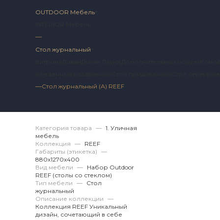
OUTDOOR Мебель
INTERIOR Мебель
—
Стол журнальный
Витрина
Диван
Диван Лаунж
Дополнительный модуль
Комо
обеденный раздвижной
Стол придиванный
Стол сервиро
—
Стол журнальный (А) REEF
Артикул 2 RF.12.29.
Категория товара
—
1. Уличная
мебель
Коллекция
—
REEF
Габариты (этикетка)
—
880х1270x400
Вид мебели
—
Набор Outdoor
REEF (столы со стеклом)
Тип мебели
—
Стол
журнальный
Описание коллекции
—
Коллекция REEF Уникальный
дизайн, сочетающий в себе