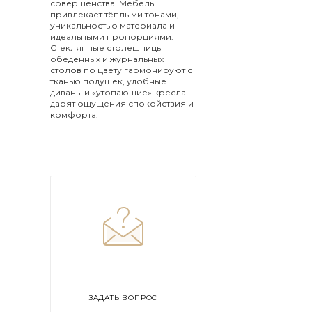
совершенства. Мебель
привлекает тёплыми тонами,
уникальностью материала и
идеальными пропорциями.
Стеклянные столешницы
обеденных и журнальных
столов по цвету гармонируют с
тканью подушек, удобные
диваны и «утопающие» кресла
дарят ощущения спокойствия и
комфорта.
ЗАДАТЬ ВОПРОС