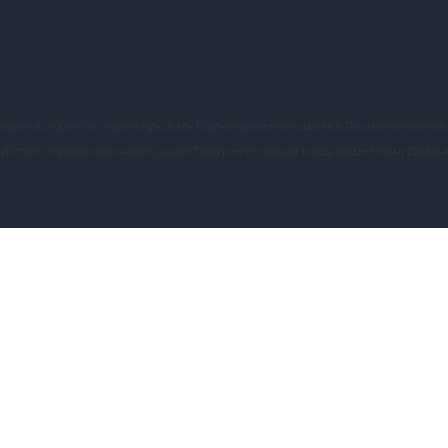
д
Кресло
Кресло лаунж
Кровать Лаунж
Кушетка
Кушетка Лаунж
Менажни
ый
Стол сервировочный
Сундук
Табурет
Угловой модуль
Шезлонг
Диван