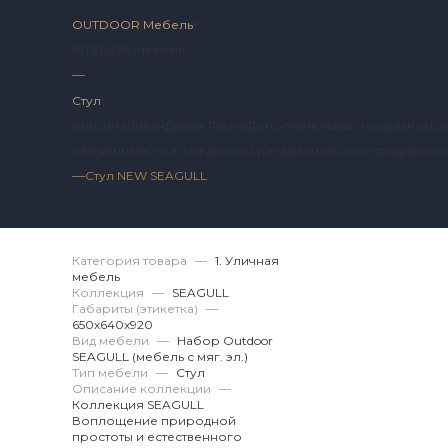
OUTDOOR Мебель
INTERIOR Мебель
—
Стул
Витрина
Диван
Диван Лаунж
Дополнительный модуль
Комо
обеденный
Стол обеденный раздвижной
Стол придиванн
—
Стул NEW SEAGULL
Артикул 2 SG.12.02.
Категория товара
—
1. Уличная
мебель
Коллекция
—
SEAGULL
Габариты (этикетка)
—
650х640x920
Вид мебели
—
Набор Outdoor
SEAGULL (мебель с мяг. эл.)
Тип мебели
—
Стул
Описание коллекции
—
Коллекция SEAGULL
Воплощение природной
простоты и естественного