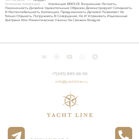
Описание Коллекции
—
Коллекция BREEZE Визуальная Легкость,
Лаконичность Дизайна Удивительным Образом Демонстрируют Солидность
И Респектабельность Коллекции. Продуманность Деталей Позволяет Не
Только Отдыхать, Погружаясь В Созерцание, Но И Устраивать Изысканные
Завтраки Или Романтические Ужины На Свежем Воздухе.
+7(495) 885-66-96
info@yachtline.ru