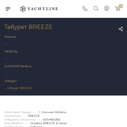
0
Табурет BREEZE
Главная
—
МЕБЕЛЬ
—
OUTDOOR Мебель
—
Табурет
—
Табурет BREEZE
Категория Товара
—
1. Уличная Мебель
Коллекция
—
BREEZE
Габариты (этикетка)
—
420х465x365
Вид Мебели
—
Outdoor BREEZE (столы)
Тип Мебели
—
Табурет