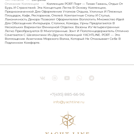
Описание Коллекции
—
Коллекция PORT Порт — Тихая Гавань, Отдых От
Бурь И Странствий. Эта Концепция Легла В Основу Коллекции,
Предназначенной Для Оформления Уголков Отдыха, Уличных И Пляжных
Площадок, Кафе, Ресторанов, Отелей. Компактные Столы И Стулья,
Лаконичность Декора Позволят Оформителям Воплотить Множество Идей
Для Обогащения Интерьера. Столики, Комоды, Урны Предлагаются В
Нескольких Вариантах Финишной Отделки. Вазоны Из Четырехгранных
Легко Преобразуются В Многогранные. Зонт И Полотенцедержатель Отлично
Сочетаются С Шезлонгами Из Других Коллекций YACHTLINE. PORT — Это
Воплощение Аскетизма Морского Волка, Который Не Отказывает Себе В
Подлинном Комфорте.
+7(495) 885-66-96
info@yachtline.ru