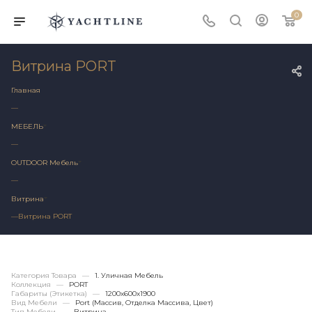
0
Витрина PORT
Главная
—
МЕБЕЛЬ
—
OUTDOOR Мебель
—
Витрина
—
Витрина PORT
Категория Товара
—
1. Уличная Мебель
Коллекция
—
PORT
Габариты (этикетка)
—
1200х600x1900
Вид Мебели
—
Port (массив, Отделка Массива, Цвет)
Тип Мебели
—
Витрина