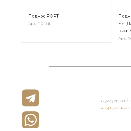
Поднос PORT
Подно
мм (Л
Арт.: PO.11.11.
высве
Арт.: OC
+7(495) 885-66-9
info@yachtline.r