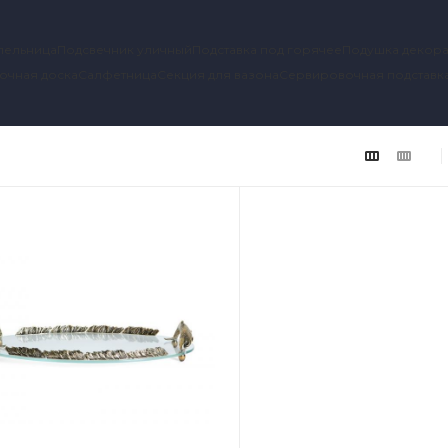
пельница
Подсвечник уличный
Подставка под горячее
Подушка декора
очная доска
Салфетница
Секция для вазона
Сервировочная подставк