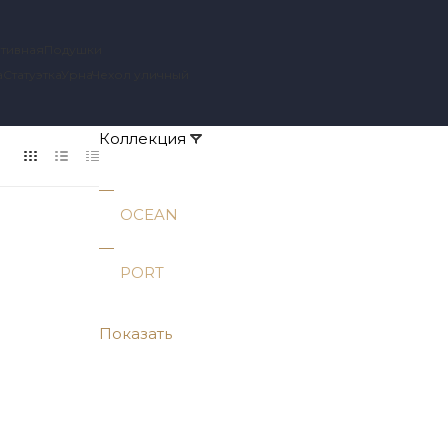
тивная
Подушки
а
Статуэтка
Урна
Чехол уличный
Коллекция
OCEAN
PORT
Показать