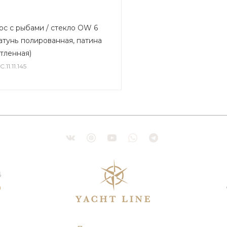
с с рыбами / стекло OW 6
атунь полированная, патина
тленная)
.11.11.145
6
u