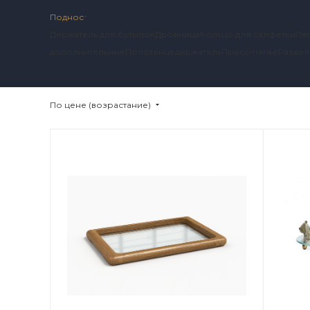
Поднос
Держатель для бутылок
Дровница
Кольцо для салфетки
Пе
дополнительные
Полотенцедержатель
Пресс-папье
Раздел
По цене (возрастание)