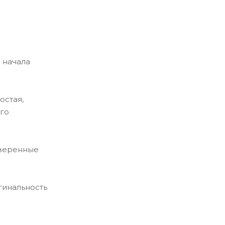
 начала
остая,
ого
оверенные
гинальность