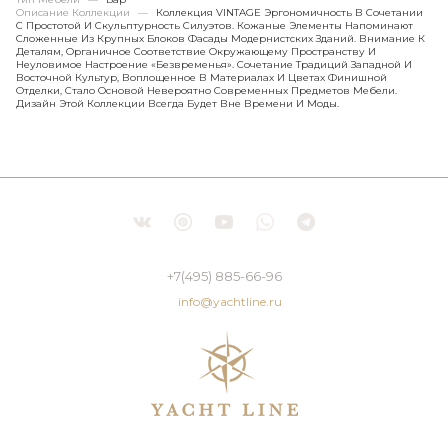
Описание Коллекции
—
Коллекция VINTAGE Эргономичность В Сочетании
С Простотой И Скульптурность Силуэтов. Кожаные Элементы Напоминают
Сложенные Из Крупных Блоков Фасады Модернистских Зданий. Внимание К
Деталям, Органичное Соответствие Окружающему Пространству И
Неуловимое Настроение «безвременья». Сочетание Традиций Западной И
Восточной Культур, Воплощенное В Материалах И Цветах Финишной
Отделки, Стало Основой Невероятно Современных Предметов Мебели.
Дизайн Этой Коллекции Всегда Будет Вне Времени И Моды.
+7(495) 885-66-96
info@yachtline.ru