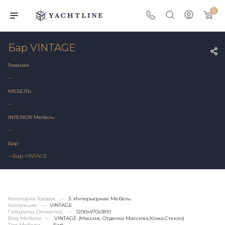
0
Бар VINTAGE
Главная
—
МЕБЕЛЬ
—
INTERIOR Мебель
—
Бар
—
Бар VINTAGE
Категория Товара
—
3. Интерьерная Мебель
Коллекция
—
VINTAGE
Габариты (этикетка)
—
1200х470x1810
Вид Мебели
—
VINTAGE (массив, Отделка Массива,кожа,стекло)
Тип Мебели
—
Бар