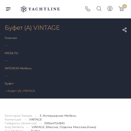
0
Буфет (A) VINTAGE
Главная
—
МЕБЕЛЬ
—
INTERIOR Мебель
—
Буфет
—
Буфет (A) VINTAGE
Категория Товара
—
3. Интерьерная Мебель
Коллекция
—
VINTAGE
Габариты (этикетка)
—
1000х470x1810
Вид Мебели
—
VINTAGE (массив, Отделка Массива,кожа)
Тип Мебели
—
Буфет