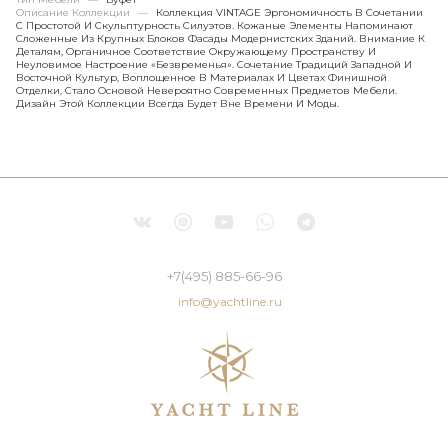
Описание Коллекции
—
Коллекция VINTAGE Эргономичность В Сочетании
С Простотой И Скульптурность Силуэтов. Кожаные Элементы Напоминают
Сложенные Из Крупных Блоков Фасады Модернистских Зданий. Внимание К
Деталям, Органичное Соответствие Окружающему Пространству И
Неуловимое Настроение «безвременья». Сочетание Традиций Западной И
Восточной Культур, Воплощенное В Материалах И Цветах Финишной
Отделки, Стало Основой Невероятно Современных Предметов Мебели.
Дизайн Этой Коллекции Всегда Будет Вне Времени И Моды.
+7(495) 885-66-96
info@yachtline.ru