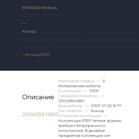
INTERIOR Мебель
OUTDOOR Мебель
—
Комод
Банкетка
Бар
Буфет
Витрина
Диван
Диван Лаунж
Дополнител
обеденный
Стол придиванный
Стул
ТВ тумба
Тумба прикро
—
Комод STEP
Артикул 2 ST.03.15.
Категория товара
—
3.
Интерьерная мебель
Коллекция
—
STEP
Описание
Габариты (этикетка)
—
2100х550x650
Вид мебели
—
STEP ST.03.15.***
Тип мебели
—
Комод
2100х550 Н650
Описание коллекции
—
Коллекция STEP Четкие формы
требуют безупречного
исполнения. В дизайне
предметов коллекции нет