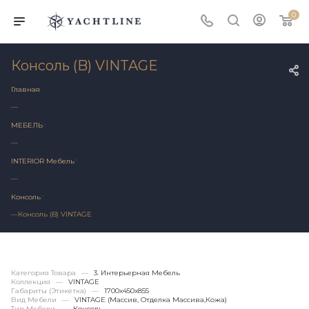
0
Консоль (B) VINTAGE
Главная
—
МЕБЕЛЬ
—
INTERIOR Мебель
—
Консоль
—
Консоль (B) VINTAGE
Категория Товара
—
3. Интерьерная Мебель
Коллекция
—
VINTAGE
Габариты (этикетка)
—
1700х450x855
Вид Мебели
—
VINTAGE (массив, Отделка Массива,кожа)
Тип Мебели
—
Консоль