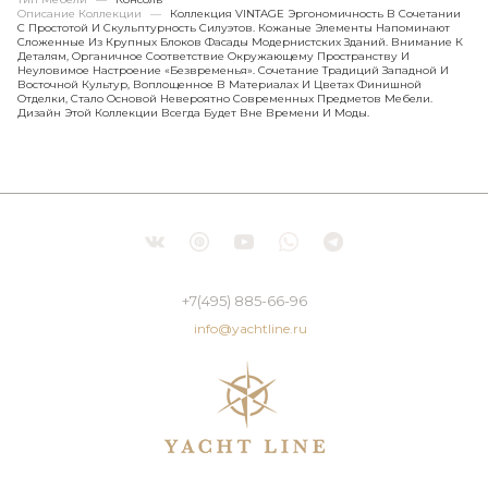
Описание Коллекции
—
Коллекция VINTAGE Эргономичность В Сочетании
С Простотой И Скульптурность Силуэтов. Кожаные Элементы Напоминают
Сложенные Из Крупных Блоков Фасады Модернистских Зданий. Внимание К
Деталям, Органичное Соответствие Окружающему Пространству И
Неуловимое Настроение «безвременья». Сочетание Традиций Западной И
Восточной Культур, Воплощенное В Материалах И Цветах Финишной
Отделки, Стало Основой Невероятно Современных Предметов Мебели.
Дизайн Этой Коллекции Всегда Будет Вне Времени И Моды.
+7(495) 885-66-96
info@yachtline.ru