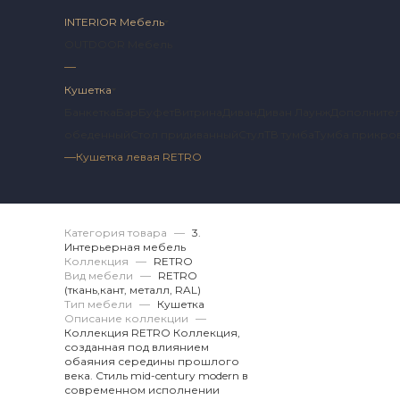
INTERIOR Мебель
OUTDOOR Мебель
—
Кушетка
Банкетка
Бар
Буфет
Витрина
Диван
Диван Лаунж
Дополнител
обеденный
Стол придиванный
Стул
ТВ тумба
Тумба прикро
—
Кушетка левая RETRO
Артикул 2 RT.01.26.
Категория товара
—
3.
Интерьерная мебель
Коллекция
—
RETRO
Вид мебели
—
RETRO
(ткань,кант, металл, RAL)
Тип мебели
—
Кушетка
Описание коллекции
—
Коллекция RETRO Коллекция,
созданная под влиянием
обаяния середины прошлого
века. Стиль mid-century modern в
современном исполнении