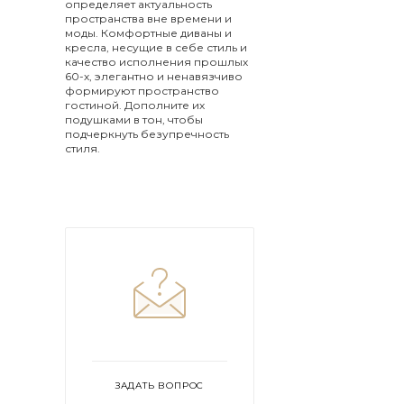
определяет актуальность
пространства вне времени и
моды. Комфортные диваны и
кресла, несущие в себе стиль и
качество исполнения прошлых
60-х, элегантно и ненавязчиво
формируют пространство
гостиной. Дополните их
подушками в тон, чтобы
подчеркнуть безупречность
стиля.
ЗАДАТЬ ВОПРОС