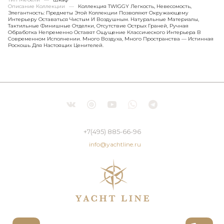
Описание Коллекции
—
Коллекция TWIGGY Легкость, Невесомость,
Элегантность: Предметы Этой Коллекции Позволяют Окружающему
Интерьеру Оставаться Чистым И Воздушным. Натуральные Материалы,
Тактильные Финишные Отделки, Отсутствие Острых Граней, Ручная
Обработка Непременно Оставят Ощущение Классического Интерьера В
Современном Исполнении. Много Воздуха, Много Пространства — Истинная
Роскошь Для Настоящих Ценителей.
+7(495) 885-66-96
info@yachtline.ru