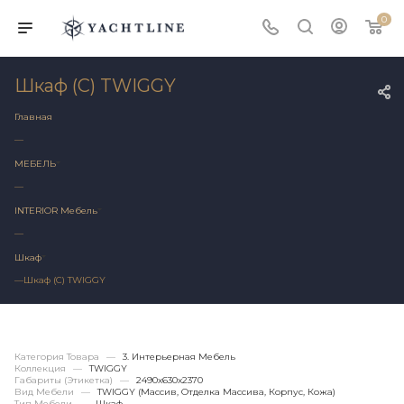
0
Шкаф (С) TWIGGY
Главная
—
МЕБЕЛЬ
—
INTERIOR Мебель
—
Шкаф
—
Шкаф (С) TWIGGY
Категория Товара
—
3. Интерьерная Мебель
Коллекция
—
TWIGGY
Габариты (этикетка)
—
2490х630x2370
Вид Мебели
—
TWIGGY (массив, Отделка Массива, Корпус, Кожа)
Тип Мебели
—
Шкаф