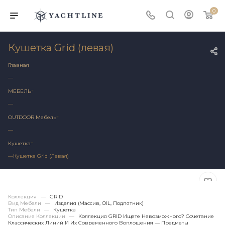
0
Кушетка Grid (левая)
Главная
—
МЕБЕЛЬ
—
OUTDOOR Мебель
—
Кушетка
—
Кушетка Grid (левая)
Коллекция
—
GRID
Вид Мебели
—
Изделия (массив, OIL, Подпятник)
Тип Мебели
—
Кушетка
Описание Коллекции
—
Коллекция GRID Ищете Невозможного? Сочетание
Классических Линий И Их Современного Воплощения — Предметы