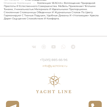
Описание Коллекции
—
Коллекция SEAGULL Воплощение Природной
Простоты И Естественного Совершенства. Мебель Привлекает Тёплыми
Тонами, Уникальностью Материала И Идеальными Пропорциями.
Стеклянные Столешницы Обеденных И Журнальных Столов По Цвету
Гармонируют С Тканью Подушек, Удобные Диваны И «утопающие» Кресла
Дарят Ощущения Спокойствия И Комфорта.
+7(495) 885-66-96
info@yachtline.ru