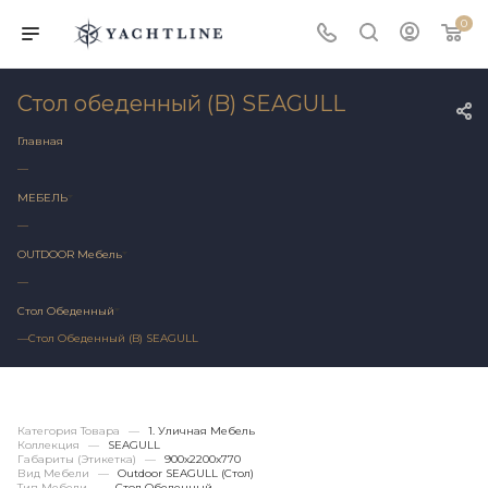
0
Стол обеденный (B) SEAGULL
Главная
—
МЕБЕЛЬ
—
OUTDOOR Мебель
—
Стол Обеденный
—
Стол Обеденный (B) SEAGULL
Категория Товара
—
1. Уличная Мебель
Коллекция
—
SEAGULL
Габариты (этикетка)
—
900х2200x770
Вид Мебели
—
Outdoor SEAGULL (стол)
Тип Мебели
—
Стол Обеденный