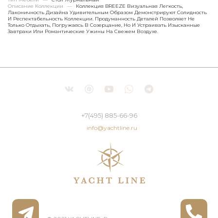
Описание Коллекции
—
Коллекция BREEZE Визуальная Легкость,
Лаконичность Дизайна Удивительным Образом Демонстрируют Солидность
И Респектабельность Коллекции. Продуманность Деталей Позволяет Не
Только Отдыхать, Погружаясь В Созерцание, Но И Устраивать Изысканные
Завтраки Или Романтические Ужины На Свежем Воздухе.
+7(495) 885-66-96
info@yachtline.ru