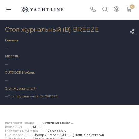
0
Стол журнальный (В) BREEZE
Главная
—
МЕБЕЛЬ
—
OUTDOOR Мебель
—
Стол Журнальный
—
Стол Журнальный (В) BREEZE
Категория Товара
—
1. Уличная Мебель
Коллекция
—
BREEZE
Габариты (этикетка)
—
800х800x477
Вид Мебели
—
Набор Outdoor BREEZE (столы Со Стеклом)
Тип Мебели
—
Стол Журнальный