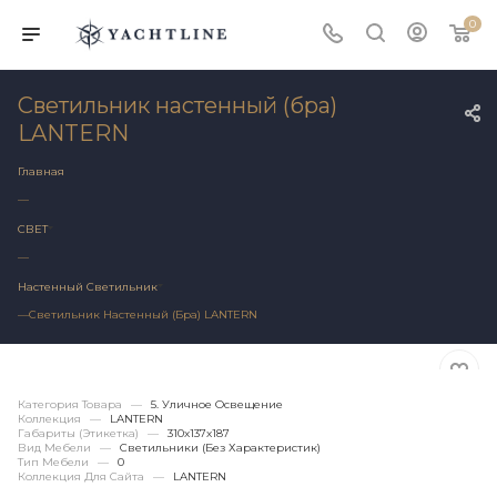
0
Светильник настенный (бра)
LANTERN
Главная
—
СВЕТ
—
Настенный Светильник
—
Светильник Настенный (бра) LANTERN
Категория Товара
—
5. Уличное Освещение
Коллекция
—
LANTERN
Габариты (этикетка)
—
310х137х187
Вид Мебели
—
Светильники (без Характеристик)
Тип Мебели
—
0
Коллекция Для Сайта
—
LANTERN