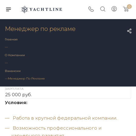
0
Менеджер по рекламе
Главная
—
О Компании
—
Вакансии
—
Менеджер По Рекламе
ЗАРПЛАТА
25 000 руб.
Условия:
Работа в крупной федеральной компании.
Возможность профессионального и
карьерного развития.