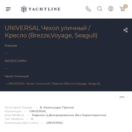
0
UNIVERSAL Чехол уличный /
Кресло (Brezze,Voyage, Seagull)
Главная
—
АКСЕССУАРЫ
—
Чехол Уличный
—
UNIVERSAL Чехол Уличный / Кресло (Brezze,Voyage, Seagull)
Категория Товара
—
8. Аксессуары Прочие
Коллекция
—
UNIVERSAL
Вид Мебели
—
Изделия Ц.Декорирования (без Характеристик)
Тип Мебели
—
0
Коллекция Для Сайта
—
UNIVERSAL