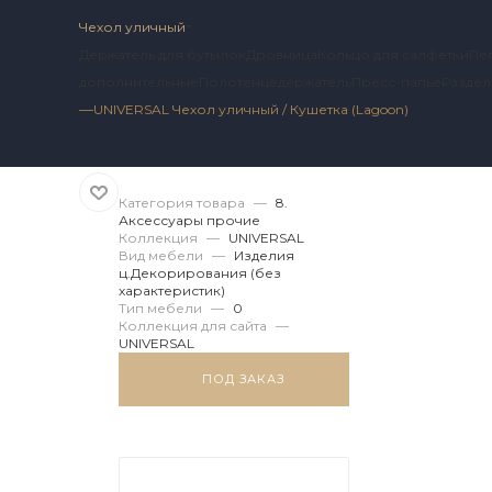
Чехол уличный
Держатель для бутылок
Дровница
Кольцо для салфетки
Пе
дополнительные
Полотенцедержатель
Пресс-папье
Раздел
—
UNIVERSAL Чехол уличный / Кушетка (Lagoon)
Артикул 2 UN.11.72.198
Категория товара
—
8.
Аксессуары прочие
Коллекция
—
UNIVERSAL
Вид мебели
—
Изделия
ц.Декорирования (без
характеристик)
Тип мебели
—
0
Коллекция для сайта
—
UNIVERSAL
ПОД ЗАКАЗ