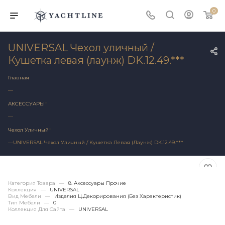
0
UNIVERSAL Чехол уличный /
Кушетка левая (лаунж) DK.12.49.***
Главная
—
АКСЕССУАРЫ
—
Чехол Уличный
—
UNIVERSAL Чехол Уличный / Кушетка Левая (лаунж) DK.12.49.***
Категория Товара
—
8. Аксессуары Прочие
Коллекция
—
UNIVERSAL
Вид Мебели
—
Изделия Ц.Декорирования (без Характеристик)
Тип Мебели
—
0
Коллекция Для Сайта
—
UNIVERSAL