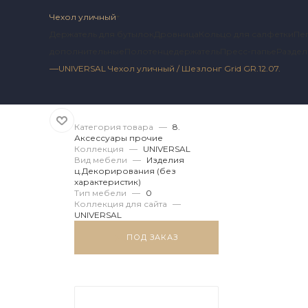
Чехол уличный
Держатель для бутылок
Дровница
Кольцо для салфетки
Пе
дополнительные
Полотенцедержатель
Пресс-папье
Раздел
—
UNIVERSAL Чехол уличный / Шезлонг Grid GR.12.07.
Артикул 2 UN.11.174.198
Категория товара
—
8.
Аксессуары прочие
Коллекция
—
UNIVERSAL
Вид мебели
—
Изделия
ц.Декорирования (без
характеристик)
Тип мебели
—
0
Коллекция для сайта
—
UNIVERSAL
ПОД ЗАКАЗ