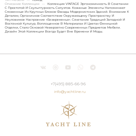
Описание Коллекции
—
Коллекция VINTAGE Эргономичность В Сочетании
С Простотой И Скульптурность Силуэтов. Кожаные Элементы Напоминают
Сложенные Из Крупных Блоков Фасады Модернистских Зданий. Внимание К
Деталям, Органичное Соответствие Окружающему Пространству И
Неуловимое Настроение «безвременья». Сочетание Традиций Западной И
Восточной Культур, Воплощенное В Материалах И Цветах Финишной
Отделки, Стало Основой Невероятно Современных Предметов Мебели.
Дизайн Этой Коллекции Всегда Будет Вне Времени И Моды.
+7(495) 885-66-96
info@yachtline.ru