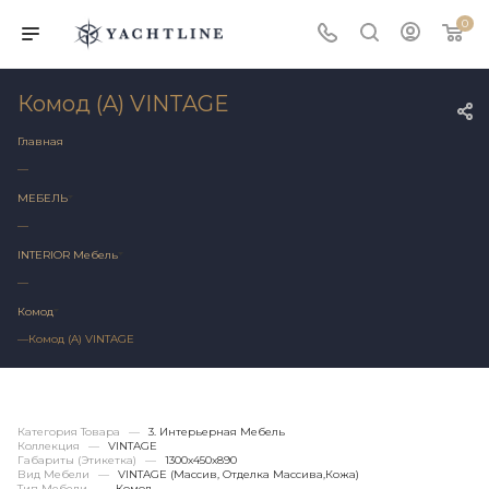
0
Комод (A) VINTAGE
Главная
—
МЕБЕЛЬ
—
INTERIOR Мебель
—
Комод
—
Комод (A) VINTAGE
Категория Товара
—
3. Интерьерная Мебель
Коллекция
—
VINTAGE
Габариты (этикетка)
—
1300х450x890
Вид Мебели
—
VINTAGE (массив, Отделка Массива,кожа)
Тип Мебели
—
Комод