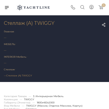
0
Стеллаж (А) TWIGGY
Главная
—
МЕБЕЛЬ
—
INTERIOR Мебель
—
Стеллаж
—
Стеллаж (А) TWIGGY
Категория Товара
—
3. Интерьерная Мебель
Коллекция
—
TWIGGY
Габариты (этикетка)
—
1800х450x2000
Вид Мебели
—
TWIGGY (массив, Отделка Массива, Корпус)
Тип Мебели
—
Стеллаж