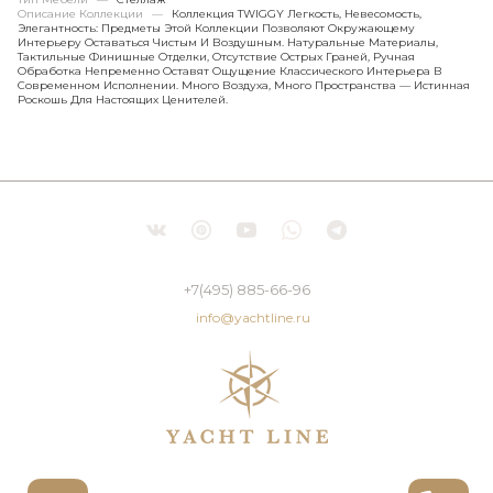
Описание Коллекции
—
Коллекция TWIGGY Легкость, Невесомость,
Элегантность: Предметы Этой Коллекции Позволяют Окружающему
Интерьеру Оставаться Чистым И Воздушным. Натуральные Материалы,
Тактильные Финишные Отделки, Отсутствие Острых Граней, Ручная
Обработка Непременно Оставят Ощущение Классического Интерьера В
Современном Исполнении. Много Воздуха, Много Пространства — Истинная
Роскошь Для Настоящих Ценителей.
+7(495) 885-66-96
info@yachtline.ru