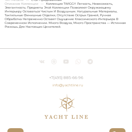
Описание Коллекции
—
Коллекция TWIGGY Легкость, Невесомость,
Элегантность: Предметы Этой Коллекции Позволяют Окружающему
Интерьеру Оставаться Чистым И Воздушным. Натуральные Материалы,
Тактильные Финишные Отделки, Отсутствие Острых Граней, Ручная
Обработка Непременно Оставят Ощущение Классического Интерьера В
Современном Исполнении. Много Воздуха, Много Пространства — Истинная
Роскошь Для Настоящих Ценителей.
+7(495) 885-66-96
info@yachtline.ru