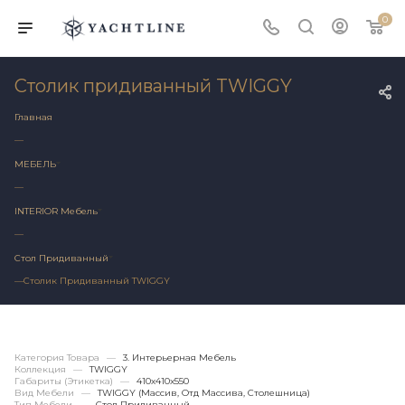
0
Столик придиванный TWIGGY
Главная
—
МЕБЕЛЬ
—
INTERIOR Мебель
—
Стол Придиванный
—
Столик Придиванный TWIGGY
Категория Товара
—
3. Интерьерная Мебель
Коллекция
—
TWIGGY
Габариты (этикетка)
—
410х410x550
Вид Мебели
—
TWIGGY (массив, Отд Массива, Столешница)
Тип Мебели
—
Стол Придиванный