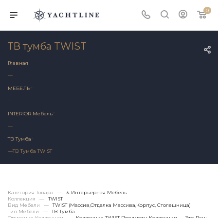
0
ТВ тумба TWIST
Главная
—
МЕБЕЛЬ
—
INTERIOR Мебель
—
ТВ Тумба
—
ТВ Тумба TWIST
Категория Товара
—
3. Интерьерная Мебель
Коллекция
—
TWIST
Вид Мебели
—
TWIST (массив,отделка Массива,корпус, Столешница)
Тип Мебели
—
ТВ Тумба
Описание Коллекции
—
Коллекция TWIST Предметы Коллекции — Это Дань