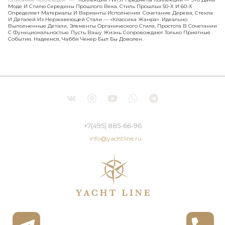
Моде И Стилю Середины Прошлого Века. Стиль Прошлых 50-Х И 60-Х
Определяет Материалы И Варианты Исполнения: Сочетание Дерева, Стекла
И Деталей Из Нержавеющей Стали — «классика Жанра». Идеально
Выполненные Детали, Элементы Органического Стиля, Простота В Сочетании
С Функциональностью. Пусть Вашу Жизнь Сопровождают Только Приятные
События. Надеемся, Чабби Чекер Был Бы Доволен.
+7(495) 885-66-96
info@yachtline.ru